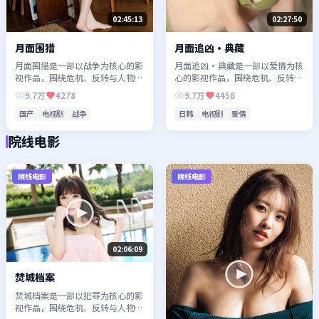
02:45:13
02:27:50
月面围猎
月面追凶·典藏
月面围猎是一部以战争为核心的影
月面追凶·典藏是一部以爱情为核
视作品，围绕危机、反转与人物成
心的影视作品，围绕危机、反转与
长展开，整体节奏紧凑，值得推荐
人物成长展开，整体节奏紧凑，值
9.7万
4278
9.7万
4458
观看。
得推荐观看。
国产
电视剧
战争
日韩
电视剧
爱情
院线电影
院线电影
院线电影
02:06:09
焚城档案
焚城档案是一部以犯罪为核心的影
视作品，围绕危机、反转与人物成