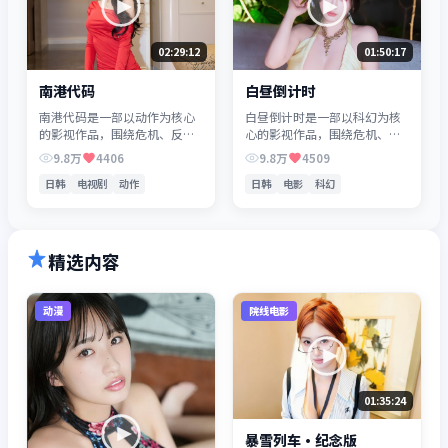
02:29:12
01:50:17
南港代码
白昼倒计时
南港代码是一部以动作为核心
白昼倒计时是一部以科幻为核
的影视作品，围绕危机、反转
心的影视作品，围绕危机、反
与人物成长展开，整体节奏紧
转与人物成长展开，整体节奏
9.8万
4406
9.8万
4509
凑，值得推荐观看。
紧凑，值得推荐观看。
日韩
电视剧
动作
日韩
电影
科幻
精选内容
动漫
院线电影
01:35:24
暴雪列车·纪念版