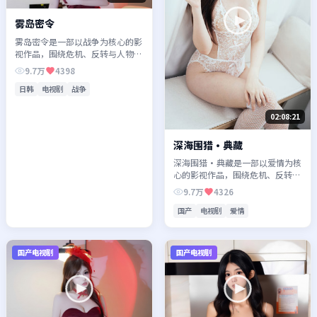
雾岛密令
雾岛密令是一部以战争为核心的影
视作品，围绕危机、反转与人物成
长展开，整体节奏紧凑，值得推荐
9.7万
4398
观看。
日韩
电视剧
战争
02:08:21
深海围猎·典藏
深海围猎·典藏是一部以爱情为核
心的影视作品，围绕危机、反转与
人物成长展开，整体节奏紧凑，值
9.7万
4326
得推荐观看。
国产
电视剧
爱情
国产电视剧
国产电视剧