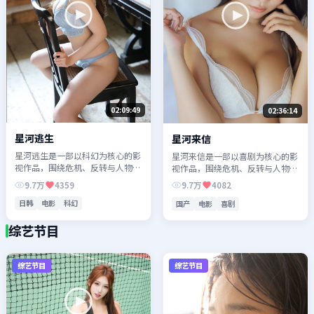
02:09:49
02:36:14
星河逃生
星河来信
星河逃生是一部以科幻为核心的影
星河来信是一部以喜剧为核心的影
视作品，围绕危机、反转与人物成
视作品，围绕危机、反转与人物成
长展开，整体节奏紧凑，值得推荐
长展开，整体节奏紧凑，值得推荐
9.7万
4359
9.7万
4082
观看。
观看。
日韩
电影
科幻
国产
电影
喜剧
综艺节目
综艺节目
综艺节目