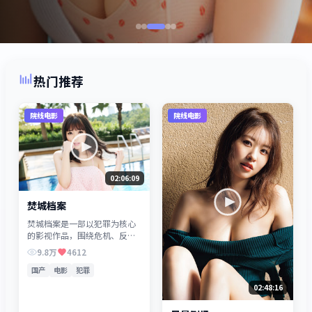
热门推荐
院线电影
院线电影
02:06:09
焚城档案
焚城档案是一部以犯罪为核心
的影视作品，围绕危机、反转
与人物成长展开，整体节奏紧
9.8万
4612
凑，值得推荐观看。
国产
电影
犯罪
02:48:16