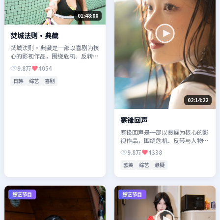
01:48:00
焚城法则·典藏
焚城法则·典藏是一部以喜剧为核
心的影视作品，围绕危机、反转与
人物成长展开，整体节奏紧凑，值
9.8万
4054
得推荐观看。
日韩
综艺
喜剧
02:14:22
寒锋回声
寒锋回声是一部以悬疑为核心的影
视作品，围绕危机、反转与人物成
长展开，整体节奏紧凑，值得推荐
9.8万
4338
观看。
欧美
综艺
悬疑
综艺节目
综艺节目