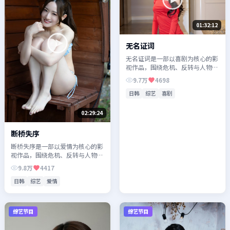
01:32:12
无名证词
无名证词是一部以喜剧为核心的影
视作品，围绕危机、反转与人物成
长展开，整体节奏紧凑，值得推荐
9.7万
4698
观看。
日韩
综艺
喜剧
02:29:24
断桥失序
断桥失序是一部以爱情为核心的影
视作品，围绕危机、反转与人物成
长展开，整体节奏紧凑，值得推荐
9.8万
4417
观看。
日韩
综艺
爱情
综艺节目
综艺节目