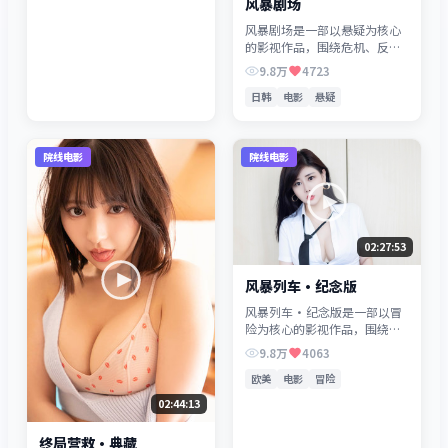
风暴剧场
风暴剧场是一部以悬疑为核心
的影视作品，围绕危机、反转
与人物成长展开，整体节奏紧
9.8万
4723
凑，值得推荐观看。
日韩
电影
悬疑
院线电影
院线电影
02:27:53
风暴列车·纪念版
风暴列车·纪念版是一部以冒
险为核心的影视作品，围绕危
机、反转与人物成长展开，整
9.8万
4063
体节奏紧凑，值得推荐观看。
欧美
电影
冒险
02:44:13
终局营救·典藏