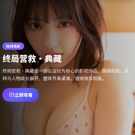
院线电影
终局营救·典藏
终局营救·典藏是一部以冒险为核心的影视作品，围绕危机、反
转与人物成长展开，整体节奏紧凑，值得推荐观看。
立即观看