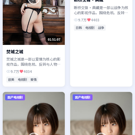
断桥交锋·典藏是一部以战争为核
心的影视作品，围绕危机、反转与
人物成长展开，整体节奏紧凑，值
9.7万
4403
得推荐观看。
日韩
电视剧
战争
01:51:07
焚城之城
焚城之城是一部以爱情为核心的影
视作品，围绕危机、反转与人物成
长展开，整体节奏紧凑，值得推荐
9.7万
4034
观看。
欧美
电视剧
爱情
国产电视剧
国产电视剧