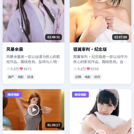
02:48:31
02:07:08
风暴余震
银翼审判·纪念版
风暴余震是一部以动漫为核心的影
银翼审判·纪念版是一部以动作为
视作品，围绕危机、反转与人物成
核心的影视作品，围绕危机、反转
长展开，整体节奏紧凑，值得推荐
与人物成长展开，整体节奏紧凑，
9.8万
4671
9.8万
4590
观看。
值得推荐观看。
国产
电影
动漫
日韩
电影
动作
院线电影
院线电影
01:30:17